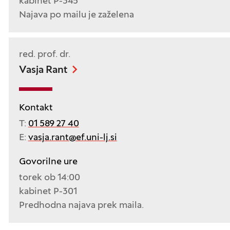
kabinet P-345
Najava po mailu je zaželena
red. prof. dr.
Vasja Rant
Kontakt
T:
01 589 27 40
E:
vasja.rant@ef.uni-lj.si
Govorilne ure
torek ob 14:00
kabinet P-301
Predhodna najava prek maila.