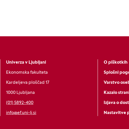
Univerza v Ljubljani
O piškotkih
Ekonomska fakulteta
Splošni pogo
Kardeljeva ploščad 17
Varstvo ose
1000 Ljubljana
Kazalo stran
(01) 5892-400
Izjava o dos
info@ef.uni-lj.si
Nastavitve 