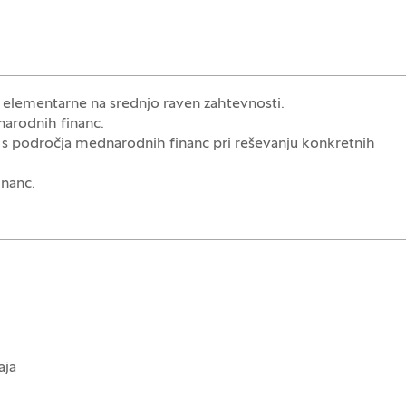
z elementarne na srednjo raven zahtevnosti.
narodnih financ.
ja s področja mednarodnih financ pri reševanju konkretnih
inanc.
aja