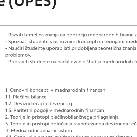
e (UPEŠ)
- Razviti temeljna znanja na področju mednarodnih financ 
- Spoznati študente s osnovnimi koncepti in teorijami med
- Naučiti študente uporabljati pridobljena teoretična znan
problemov.
- Pripraviti študente na nadaljevanje študija mednarodnih f
1. Osnovni koncepti v mednarodnih financah
1.1. Plačilna bilanca
1.2. Devizni tečaj in devizni trg
1.3. Paritetni pogoji v mednarodnih financah
2. Teorije in pristopi plačilnobilančnega prilagajanja
3. Teorije in pristopi določanja ravnotežnega deviznega teč
4. Mednarodni denarni sistem