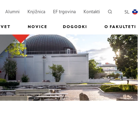
ovem oknu)
Odpre se v novem oknu)
(Odpre se v novem oknu)
SL
Alumni
Knjižnica
EF trgovina
Kontakti
Iskanje
PREKL
SVET
NOVICE
DOGODKI
O FAKULTETI