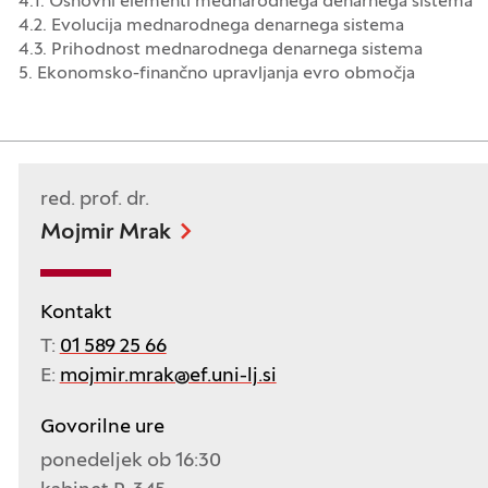
4.1. Osnovni elementi mednarodnega denarnega sistema
4.2. Evolucija mednarodnega denarnega sistema
4.3. Prihodnost mednarodnega denarnega sistema
5. Ekonomsko-finančno upravljanja evro območja
red. prof. dr.
Mojmir Mrak
Kontakt
T:
01 589 25 66
E:
mojmir.mrak@ef.uni-lj.si
Govorilne ure
ponedeljek ob 16:30