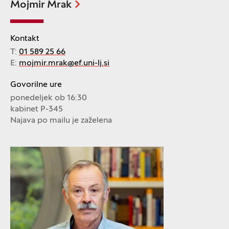
Mojmir Mrak
Kontakt
T:
01 589 25 66
E:
mojmir.mrak@ef.uni-lj.si
Govorilne ure
ponedeljek ob 16:30
kabinet P-345
Najava po mailu je zaželena