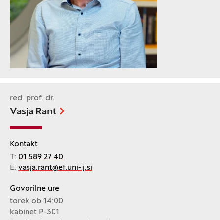
red. prof. dr.
Vasja Rant
Kontakt
T:
01 589 27 40
E:
vasja.rant@ef.uni-lj.si
Govorilne ure
torek ob 14:00
kabinet P-301