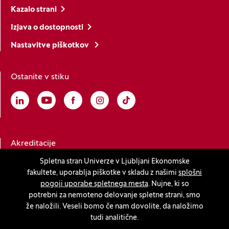
Kazalo strani
Izjava o dostopnosti
Nastavitve piškotkov
Ostanite v stiku
Linkedin
(Odpre se v novem oknu)
Youtube
(Odpre se v novem oknu)
Facebook
(Odpre se v novem oknu)
Instagram
(Odpre se v novem oknu)
TikTok
(Odpre se v novem oknu)
Akreditacije
Spletna stran Univerze v Ljubljani Ekonomske
fakultete, uporablja piškotke v skladu z našimi
splošni
(Odpre se v novem oknu)
pogoji uporabe spletnega mesta
. Nujne, ki so
potrebni za nemoteno delovanje spletne strani, smo
že naložili. Veseli bomo če nam dovolite, da naložimo
tudi analitične.
© 2026 Univerza v Ljubljani, Ekonomska fakulteta