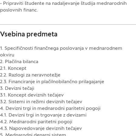
- Pripraviti študente na nadaljevanje študija mednarodnih
poslovnih financ.
Vsebina predmeta
1. Specifičnosti finančnega poslovanja v mednarodnem
okviru
2. Plačilna bilanca
2.1. Koncept
2.2. Razlogi za neravnotežje
2.3. Financiranje in plačilnobilančno prilagajanje
3. Devizni tečaji
3.1. Koncept deviznih tečajev
3.2. Sistemi in režimi deviznih tečajev
4. Devizni trgi in mednarodni paritetni pogoji
4.1. Devizni trgi in trgovanje z devizami
4.2. Mednarodni paritetni pogoji
4.3. Napovedovanje deviznih tečajev
5. Mednarodni denarni sistem