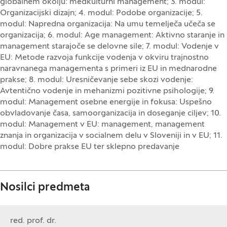
globalnem okolju: medkulturni management; 3. modul:
Organizacijski dizajn; 4. modul: Podobe organizacije; 5.
modul: Napredna organizacija: Na umu temelječa učeča se
organizacija; 6. modul: Age management: Aktivno staranje in
management starajoče se delovne sile; 7. modul: Vodenje v
EU: Metode razvoja funkcije vodenja v okviru trajnostno
naravnanega managementa s primeri iz EU in mednarodne
prakse; 8. modul: Uresničevanje sebe skozi vodenje:
Avtentično vodenje in mehanizmi pozitivne psihologije; 9.
modul: Management osebne energije in fokusa: Uspešno
obvladovanje časa, samoorganizacija in doseganje ciljev; 10.
modul: Management v EU: management, management
znanja in organizacija v socialnem delu v Sloveniji in v EU; 11.
modul: Dobre prakse EU ter sklepno predavanje
Nosilci predmeta
red. prof. dr.