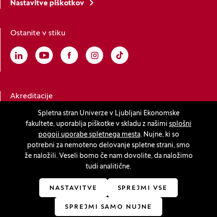
Nastavitve piškotkov
Ostanite v stiku
Linkedin
(Odpre se v novem oknu)
Youtube
(Odpre se v novem oknu)
Facebook
(Odpre se v novem oknu)
Instagram
(Odpre se v novem oknu)
TikTok
(Odpre se v novem oknu)
Akreditacije
Spletna stran Univerze v Ljubljani Ekonomske
fakultete, uporablja piškotke v skladu z našimi
splošni
(Odpre se v novem oknu)
pogoji uporabe spletnega mesta
. Nujne, ki so
potrebni za nemoteno delovanje spletne strani, smo
že naložili. Veseli bomo če nam dovolite, da naložimo
tudi analitične.
© 2026 Univerza v Ljubljani, Ekonomska fakulteta
(Odpre se v novem oknu)
Produkcija:
Innovatif
NASTAVITVE
SPREJMI VSE
SPREJMI SAMO NUJNE