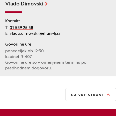
Vlado Dimovski
Kontakt
T:
01 589 25 58
E:
vlado.dimovski@ef.uni-lj.si
Govorilne ure
ponedeljek ob 12:30
kabinet R-407
Govorilne ure so v omenjenem terminu po
predhodnem dogovoru.
NA VRH STRANI