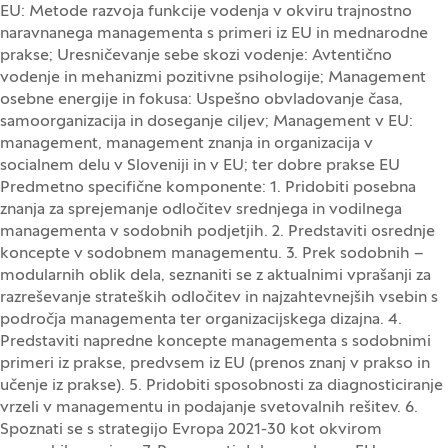
EU: Metode razvoja funkcije vodenja v okviru trajnostno
naravnanega managementa s primeri iz EU in mednarodne
prakse; Uresničevanje sebe skozi vodenje: Avtentično
vodenje in mehanizmi pozitivne psihologije; Management
osebne energije in fokusa: Uspešno obvladovanje časa,
samoorganizacija in doseganje ciljev; Management v EU:
management, management znanja in organizacija v
socialnem delu v Sloveniji in v EU; ter dobre prakse EU
Predmetno specifične komponente: 1. Pridobiti posebna
znanja za sprejemanje odločitev srednjega in vodilnega
managementa v sodobnih podjetjih. 2. Predstaviti osrednje
koncepte v sodobnem managementu. 3. Prek sodobnih –
modularnih oblik dela, seznaniti se z aktualnimi vprašanji za
razreševanje strateških odločitev in najzahtevnejših vsebin s
področja managementa ter organizacijskega dizajna. 4.
Predstaviti napredne koncepte managementa s sodobnimi
primeri iz prakse, predvsem iz EU (prenos znanj v prakso in
učenje iz prakse). 5. Pridobiti sposobnosti za diagnosticiranje
vrzeli v managementu in podajanje svetovalnih rešitev. 6.
Spoznati se s strategijo Evropa 2021-30 kot okvirom