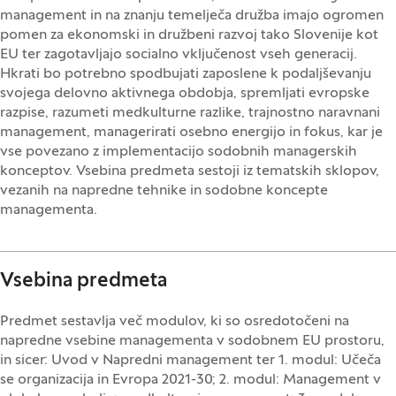
management in na znanju temelječa družba imajo ogromen
pomen za ekonomski in družbeni razvoj tako Slovenije kot
EU ter zagotavljajo socialno vključenost vseh generacij.
Hkrati bo potrebno spodbujati zaposlene k podaljševanju
svojega delovno aktivnega obdobja, spremljati evropske
razpise, razumeti medkulturne razlike, trajnostno naravnani
management, managerirati osebno energijo in fokus, kar je
vse povezano z implementacijo sodobnih managerskih
konceptov. Vsebina predmeta sestoji iz tematskih sklopov,
vezanih na napredne tehnike in sodobne koncepte
managementa.
Vsebina predmeta
Predmet sestavlja več modulov, ki so osredotočeni na
napredne vsebine managementa v sodobnem EU prostoru,
in sicer: Uvod v Napredni management ter 1. modul: Učeča
se organizacija in Evropa 2021-30; 2. modul: Management v