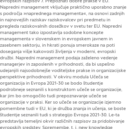
evropskih razpisov 7. Prepoznati dobre prakse v EU.
Napredni management vključuje praktično uporabno znanje
s področja »naprednega managementa«, na osnovi zadnjih
in najnovejših raziskav raziskovalcev pri predmetu in
pregleda raziskovalnih dosežkov v svetu ter EU. Napredni
management tako izpostavlja sodobne koncepte
managementa v slovenskem in evropskem javnem in
zasebnem sektorju, in hkrati ponuja smerokaze na poti
doseganja višje kakovosti življenja v moderni, evropski
družbi. Napredni management podaja zaželeno vedenje
managerjev in zaposlenih v prihodnosti, da bi uspešno
udejanjili najsodobnejše voditeljske prakse in organizacijske
perspektive prihodnosti. V okviru modula Učeča se
organizacija in Evropa 2021-30 se bodo študentje
podrobneje seznanili s konstruktom učeče se organizacije,
kar jim bo omogočilo tudi prepoznavanje učeče se
organizacije v praksi. Ker so učeče se organizacije izjemno
pomembne tudi v EU, ki je družba znanja in učenja, se boste
študentje seznanili tudi s strategijo Evropa 2021-30. Le-ta
predstavlja temeljni okvir različnih razpisov za pridobivanje
evropskih sredstev. Spremembe, t. i. new knowledge