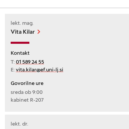
lekt. mag.
Vita Kilar
Kontakt
T:
01 589 24 55
E:
vita.kilar@ef.uni-lj.si
Govorilne ure
sreda ob 9:00
kabinet R-207
lekt. dr.