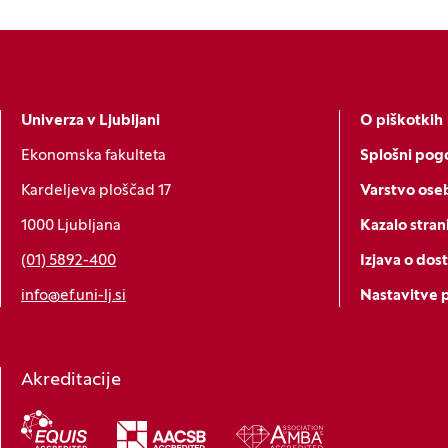
Univerza v Ljubljani
O piškotkih
Ekonomska fakulteta
Splošni pogo
Kardeljeva ploščad 17
Varstvo ose
1000 Ljubljana
Kazalo stran
(01) 5892-400
Izjava o dos
info@ef.uni-lj.si
Nastavitve 
Akreditacije