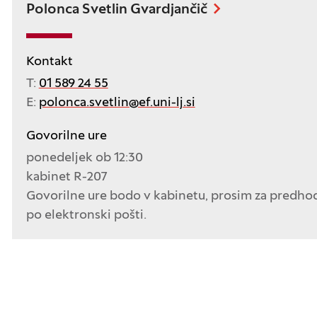
Polonca Svetlin Gvardjančič
Kontakt
T:
01 589 24 55
E:
polonca.svetlin@ef.uni-lj.si
Govorilne ure
ponedeljek ob 12:30
kabinet R-207
Govorilne ure bodo v kabinetu, prosim za predho
po elektronski pošti.