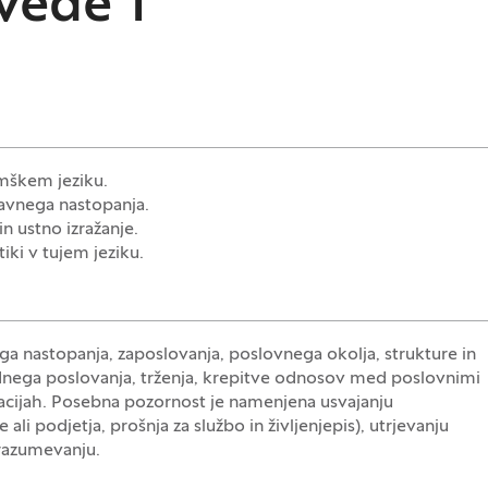
vede 1
emškem jeziku.
javnega nastopanja.
in ustno izražanje.
iki v tujem jeziku.
a nastopanja, zaposlovanja, poslovnega okolja, strukture in
rodnega poslovanja, trženja, krepitve odnosov med poslovnimi
tuacijah. Posebna pozornost je namenjena usvajanju
ali podjetja, prošnja za službo in življenjepis), utrjevanju
 razumevanju.