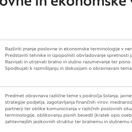
lovne in ekonomske 
Razširiti znanje poslovne in ekonomske terminologije v n
Predstaviti tehnike in izpopolniti obvladovanje spretnosti 
Razvijati in utrjevati bralno in slušno razumevanje ter pisno 
Spodbujati k razmišljanju in diskusijam o obravnavani temat
Predmet obravnava različne teme s področja šolanja, javneg
strategije podjetja, zagotavljanja finančnih virov, medna
partnerji ter oblike komuniciranja v različnih poslovnih si
terminologije, oblikovanju pisnih besedil (kratek opis osebe 
zahtevnejših jezikovnih struktur ter bralnemu in slušnemu