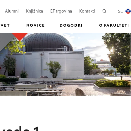
ovem oknu)
Odpre se v novem oknu)
(Odpre se v novem oknu)
SL
Alumni
Knjižnica
EF trgovina
Kontakti
Iskanje
PREKL
SVET
NOVICE
DOGODKI
O FAKULTETI