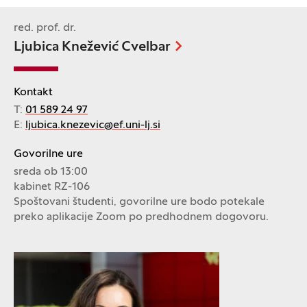
red. prof. dr.
Ljubica Knežević Cvelbar
Kontakt
T:
01 589 24 97
E:
ljubica.knezevic@ef.uni-lj.si
Govorilne ure
sreda ob 13:00
kabinet RZ-106
Spoštovani študenti, govorilne ure bodo potekale
preko aplikacije Zoom po predhodnem dogovoru.