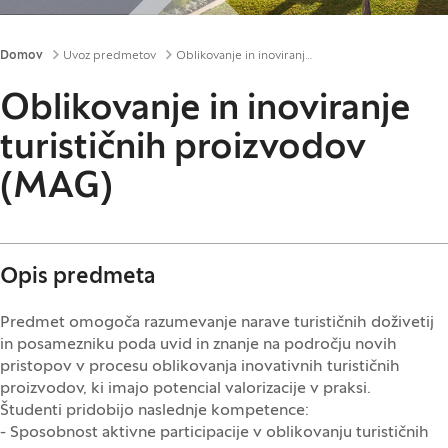
Drobtinice
Domov
Uvoz predmetov
Oblikovanje in inoviranje turističnih proizvodov (MAG)
Oblikovanje in inoviranje
turističnih proizvodov
(MAG)
Opis predmeta
Predmet omogoča razumevanje narave turističnih doživetij
in posamezniku poda uvid in znanje na področju novih
pristopov v procesu oblikovanja inovativnih turističnih
proizvodov, ki imajo potencial valorizacije v praksi.
Študenti pridobijo naslednje kompetence:
- Sposobnost aktivne participacije v oblikovanju turističnih