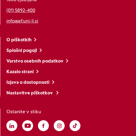
1000 Ljubljana
(01) 5892-400
info@ef.uni-lj.si
O piškotkih
Splošni pogoji
Varstvo osebnih podatkov
Kazalo strani
Izjava o dostopnosti
Nastavitve piškotkov
Ostanite v stiku
Linkedin
(Odpre se v novem oknu)
Youtube
(Odpre se v novem oknu)
Facebook
(Odpre se v novem oknu)
Instagram
(Odpre se v novem oknu)
TikTok
(Odpre se v novem oknu)