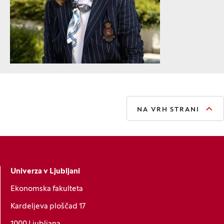
NA VRH STRANI
Univerza v Ljubljani
Ekonomska fakulteta
Kardeljeva ploščad 17