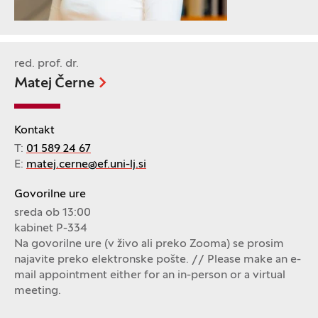
red. prof. dr.
Matej Černe
Kontakt
T:
01 589 24 67
E:
matej.cerne@ef.uni-lj.si
Govorilne ure
sreda ob 13:00
kabinet P-334
Na govorilne ure (v živo ali preko Zooma) se prosim
najavite preko elektronske pošte. // Please make an e-
mail appointment either for an in-person or a virtual
meeting.