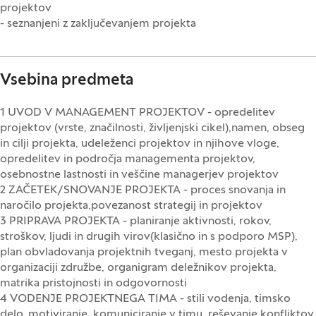
projektov
- seznanjeni z zaključevanjem projekta
Vsebina predmeta
1 UVOD V MANAGEMENT PROJEKTOV - opredelitev
projektov (vrste, značilnosti, življenjski cikel),namen, obseg
in cilji projekta, udeleženci projektov in njihove vloge,
opredelitev in področja managementa projektov,
osebnostne lastnosti in veščine managerjev projektov
2 ZAČETEK/SNOVANJE PROJEKTA - proces snovanja in
naročilo projekta,povezanost strategij in projektov
3 PRIPRAVA PROJEKTA - planiranje aktivnosti, rokov,
stroškov, ljudi in drugih virov(klasično in s podporo MSP),
plan obvladovanja projektnih tveganj, mesto projekta v
organizaciji združbe, organigram deležnikov projekta,
matrika pristojnosti in odgovornosti
4 VODENJE PROJEKTNEGA TIMA - stili vodenja, timsko
delo, motiviranje, komuniciranje v timu, reševanje konfliktov