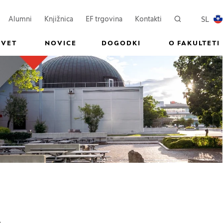
ovem oknu)
Odpre se v novem oknu)
(Odpre se v novem oknu)
SL
Alumni
Knjižnica
EF trgovina
Kontakti
Iskanje
PREKL
SVET
NOVICE
DOGODKI
O FAKULTETI