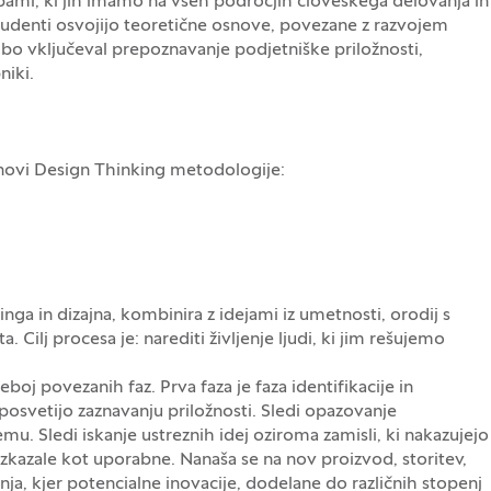
ebami, ki jih imamo na vseh področjih človeškega delovanja in
 študenti osvojijo teoretične osnove, povezane z razvojem
i bo vključeval prepoznavanje podjetniške priložnosti,
niki.
snovi Design Thinking metodologije:
nga in dizajna, kombinira z idejami iz umetnosti, orodij s
 Cilj procesa je: narediti življenje ljudi, ki jim rešujemo
oj povezanih faz. Prva faza je faza identifikacije in
posvetijo zaznavanju priložnosti. Sledi opazovanje
u. Sledi iskanje ustreznih idej oziroma zamisli, ki nakazujejo
izkazale kot uporabne. Nanaša se na nov proizvod, storitev,
anja, kjer potencialne inovacije, dodelane do različnih stopenj