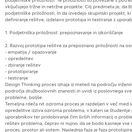
podjetniške priložnosti. Te priložnosti so povezane s potr
vključujejo tržne in netržne projekte. Cilj predmeta je, da
podjetniške priložnosti, in da izvedejo skupinski projekt, k
definiranje rešitve, izdelavo prototipa in testiranje z uporab
1. Podjetniška priložnost: prepoznavanje in izkoriščanje
2. Razvoj prototipa rešitve za prepoznano priložnosti na o
- empatija / opazovanje
- opredelitev
- zbiranje rešitev
- prototipiranje
- testiranje
Design Thinking proces izhaja iz meted na področju inženiri
področja družboslovnih znanosti in uvidi iz poslovnega sveta.
probleme, boljše.
Temeljna rdeča nit oziroma proces je razdeljen v več med seb
opredelitve izziva oziroma problema, v kateri se študentje 
uporabnikov ter pridobivanje čim širših informacij o problem
rešitev problema, čeprav ni nujno, da se bodo kasneje vse 
proces, prostor ali sistem. Naslednja faza je faza prototipir