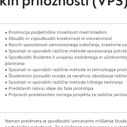
kih priložnosti (VPŠ
• Promocija podjetniške miselnosti med mladimi
• Obuditi in vzpodbuditi kreativnost in inovativnost
• Razviti sposobnost samostojnega odločanja, kreativne 
• Spoznati in uporabiti različne metode spoznavanja potr
• Spodbuditi študente k uvajanju sodobnega in učinkoviteg
planiranja
• Spoznati in uporabiti različne metode in tehnologije prot
• Študentom ponuditi orodje za nenehno izboljšanje rešitev 
• Spoznati in uporabiti različne metode tržnega testiranja
• Predstaviti razvoj ideje do faze prototipa
• Pripraviti predstavitev novega projekta za različne javnos
Namen predmeta je spodbuditi ustvarjalno mišljenje študent