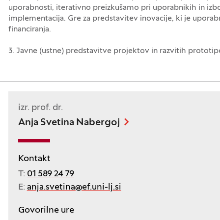
uporabnosti, iterativno preizkušamo pri uporabnikih in izbo
implementacija. Gre za predstavitev inovacije, ki je uporabn
financiranja.
3. Javne (ustne) predstavitve projektov in razvitih prototi
izr. prof. dr.
Anja Svetina Nabergoj
Kontakt
T:
01 589 24 79
E:
anja.svetina@ef.uni-lj.si
Govorilne ure