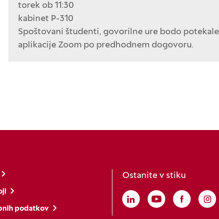
torek ob 11:30
kabinet P-310
Spoštovani študenti, govorilne ure bodo potekal
aplikacije Zoom po predhodnem dogovoru.
Ostanite v stiku
ji
Linkedin
(Odpre se v novem o
Youtube
(Odpre se v no
Faceboo
(Odpre s
In
(O
bnih podatkov