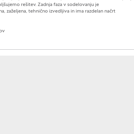
ljšujemo rešitev. Zadnja faza v sodelovanju je
a, zaželjena, tehnično izvedljiva in ima razdelan načrt
pov