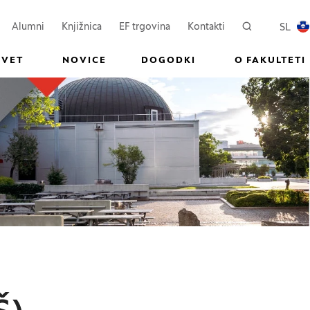
ovem oknu)
Odpre se v novem oknu)
(Odpre se v novem oknu)
SL
Alumni
Knjižnica
EF trgovina
Kontakti
Iskanje
PREKL
SVET
NOVICE
DOGODKI
O FAKULTETI