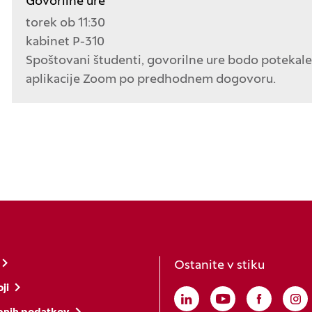
Govorilne ure
torek ob 11:30
kabinet P-310
Spoštovani študenti, govorilne ure bodo potekal
aplikacije Zoom po predhodnem dogovoru.
Ostanite v stiku
ji
Linkedin
(Odpre se v novem o
Youtube
(Odpre se v no
Faceboo
(Odpre s
In
(O