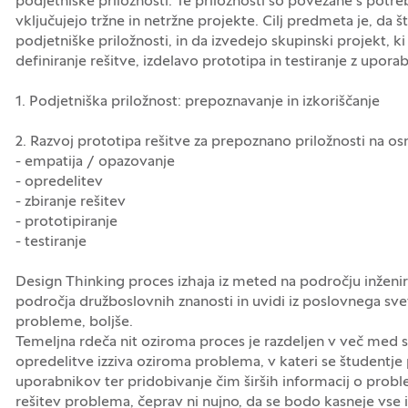
podjetniške priložnosti. Te priložnosti so povezane s potr
vključujejo tržne in netržne projekte. Cilj predmeta je, da
podjetniške priložnosti, in da izvedejo skupinski projekt, k
definiranje rešitve, izdelavo prototipa in testiranje z uporab
1. Podjetniška priložnost: prepoznavanje in izkoriščanje
2. Razvoj prototipa rešitve za prepoznano priložnosti na o
- empatija / opazovanje
- opredelitev
- zbiranje rešitev
- prototipiranje
- testiranje
Design Thinking proces izhaja iz meted na področju inženiri
področja družboslovnih znanosti in uvidi iz poslovnega sveta.
probleme, boljše.
Temeljna rdeča nit oziroma proces je razdeljen v več med seb
opredelitve izziva oziroma problema, v kateri se študentje 
uporabnikov ter pridobivanje čim širših informacij o problem
rešitev problema, čeprav ni nujno, da se bodo kasneje vse 