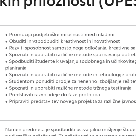
kih priložnosti (UPE
• Promocija podjetniške miselnosti med mladimi
• Obuditi in vzpodbuditi kreativnost in inovativnost
• Razviti sposobnost samostojnega odločanja, kreativne 
• Spoznati in uporabiti različne metode spoznavanja potr
• Spodbuditi študente k uvajanju sodobnega in učinkoviteg
planiranja
• Spoznati in uporabiti različne metode in tehnologije prot
• Študentom ponuditi orodje za nenehno izboljšanje rešitev 
• Spoznati in uporabiti različne metode tržnega testiranja
• Predstaviti razvoj ideje do faze prototipa
• Pripraviti predstavitev novega projekta za različne javnos
Namen predmeta je spodbuditi ustvarjalno mišljenje študent