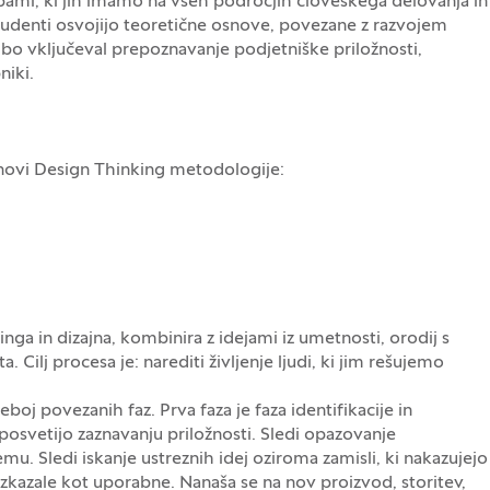
ebami, ki jih imamo na vseh področjih človeškega delovanja in
 študenti osvojijo teoretične osnove, povezane z razvojem
i bo vključeval prepoznavanje podjetniške priložnosti,
niki.
snovi Design Thinking metodologije:
nga in dizajna, kombinira z idejami iz umetnosti, orodij s
 Cilj procesa je: narediti življenje ljudi, ki jim rešujemo
oj povezanih faz. Prva faza je faza identifikacije in
posvetijo zaznavanju priložnosti. Sledi opazovanje
u. Sledi iskanje ustreznih idej oziroma zamisli, ki nakazujejo
izkazale kot uporabne. Nanaša se na nov proizvod, storitev,