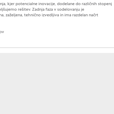
anja, kjer potencialne inovacije, dodelane do različnih stopenj
ljšujemo rešitev. Zadnja faza v sodelovanju je
a, zaželjena, tehnično izvedljiva in ima razdelan načrt
pov