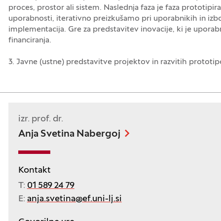
proces, prostor ali sistem. Naslednja faza je faza prototipir
uporabnosti, iterativno preizkušamo pri uporabnikih in izbo
implementacija. Gre za predstavitev inovacije, ki je uporabn
financiranja.
3. Javne (ustne) predstavitve projektov in razvitih prototi
izr. prof. dr.
Anja Svetina Nabergoj
Kontakt
T:
01 589 24 79
E:
anja.svetina@ef.uni-lj.si