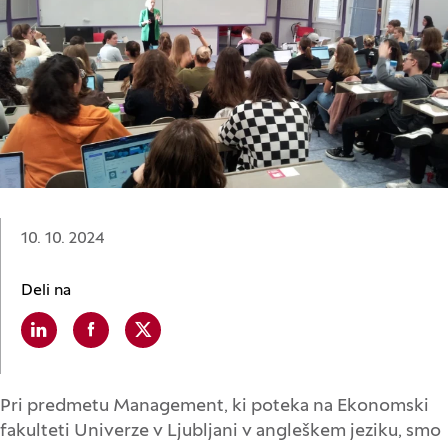
Datum:
10. 10. 2024
Deli na
Linkedin
(Odpre se v novem oknu)
Facebook
(Odpre se v novem oknu)
X
(Odpre se v novem oknu)
Pri predmetu Management, ki poteka na Ekonomski
fakulteti Univerze v Ljubljani v angleškem jeziku, smo