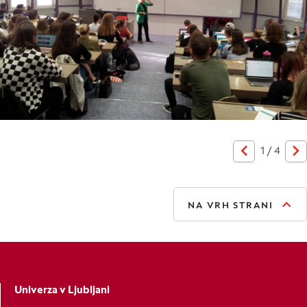
1
/
4
Prejšnja
Na
NA VRH STRANI
Univerza v Ljubljani