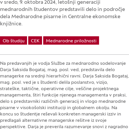
v sredo, 9. oktobra 2024, letošnji generaciji
mednarodnih študentov predstavili delo in področje
dela Mednarodne pisarne in Centralne ekonomske
knjižnice.
Ob študiju
CEK
Mednarodne priložnosti
Na predavanjih je vodja Službe za mednarodno sodelovanje
Darja Saksida Bogataj, mag. posl. ved, predstavila delo
managerke na srednji hierarhični ravni. Darja Saksida Bogataj,
mag. posl. ved je s študenti delila poslanstvo, vizijo,
strateške, taktične, operativne cilje, veščine projektnega
managementa, štiri funkcije njenega managementa v praksi,
delo s predstavniki različnih generacij in vlogo mednarodne
pisarne v visokošolski instituciji in globalnem okolju. Na
koncu so študentje reševali konkreten managerski izziv in
predlagali alternativne managerske rešitve iz svoje
perspektive. Darja je preverila razumevanje snovi z nagradno