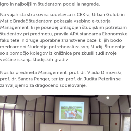
igro in najboljšim študentom podelila nagrade.
Na vajah sta strokovna sodelavca iz CEK-a, Urban Golob in
Matic Bradač študentom pokazala vsebino e-tutorja
Management, ki je posebej prilagojen študijskim potrebam
študentov pri predmetu, pravila APA standarda Ekonomske
fakultete in druge uporabne znanstvene baze, ki jih bodo
mednarodni študentje potrebovali za svoj študij. Študentje
so s pomočjo kolegov iz knjižnice preizkusili tudi svoje
veščine iskanja študijskih gradiv.
Nosilci predmeta Management, prof. dr. Vlado Dimovski,
prof. dr. Sandra Penger, ter izr. prof. dr. Judita Peterlin se
zahvaljujemo za dragoceno sodelovanje.