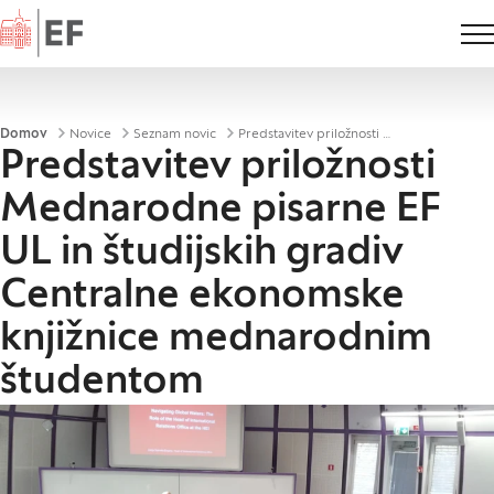
Domov
Drobtinice
Domov
Novice
Seznam novic
Predstavitev priložnosti Mednarodne pisarne EF UL in študijskih gradiv Centralne ekonomske knjižnice mednarodnim študentom
Predstavitev priložnosti
Mednarodne pisarne EF
UL in študijskih gradiv
Centralne ekonomske
knjižnice mednarodnim
študentom