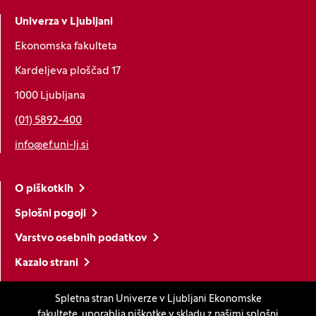
Univerza v Ljubljani
Ekonomska fakulteta
Kardeljeva ploščad 17
1000 Ljubljana
(01) 5892-400
info@ef.uni-lj.si
O piškotkih
Splošni pogoji
Varstvo osebnih podatkov
Kazalo strani
Izjava o dostopnosti
Spletna stran Univerze v Ljubljani Ekonomske
Nastavitve piškotkov
fakultete, uporablja piškotke v skladu z našimi
splošni