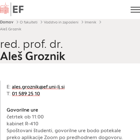
Domov
Drobtinice
Domov
O fakulteti
Vodstvo in zaposleni
Imenik
Aleš Groznik
red. prof. dr.
Aleš Groznik
E:
ales.groznik@ef.uni-lj.si
T:
01 589 25 10
Govorilne ure
četrtek ob 11:00
kabinet R-410
Spoštovani študenti, govorilne ure bodo potekale
preko aplikacije Zoom po predhodnem dogovoru.