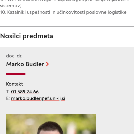
sistemov;
10. Kazalniki uspešnosti in učinkovitosti poslovne logistike
Nosilci predmeta
doc. dr.
Marko Budler
Kontakt
T:
01 589 24 66
E:
marko.budler@ef.uni-lj.si