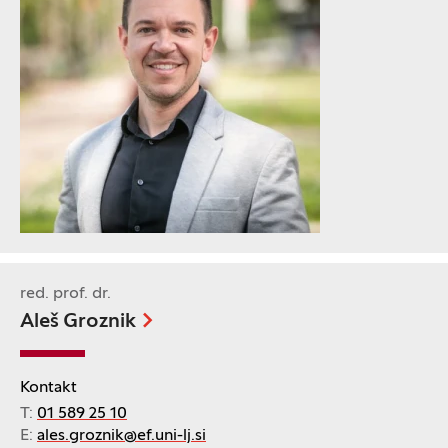
red. prof. dr.
Aleš Groznik
Kontakt
T:
01 589 25 10
E:
ales.groznik@ef.uni-lj.si