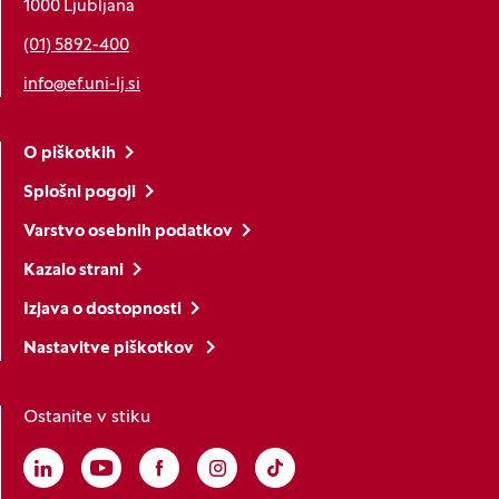
1000 Ljubljana
(01) 5892-400
info@ef.uni-lj.si
O piškotkih
Splošni pogoji
Varstvo osebnih podatkov
Kazalo strani
Izjava o dostopnosti
Nastavitve piškotkov
Ostanite v stiku
Linkedin
(Odpre se v novem oknu)
Youtube
(Odpre se v novem oknu)
Facebook
(Odpre se v novem oknu)
Instagram
(Odpre se v novem oknu)
TikTok
(Odpre se v novem oknu)