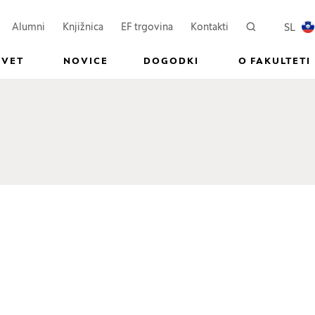
ovem oknu)
Odpre se v novem oknu)
(Odpre se v novem oknu)
SL
Alumni
Knjižnica
EF trgovina
Kontakti
Iskanje
PREKL
SVET
NOVICE
DOGODKI
O FAKULTETI