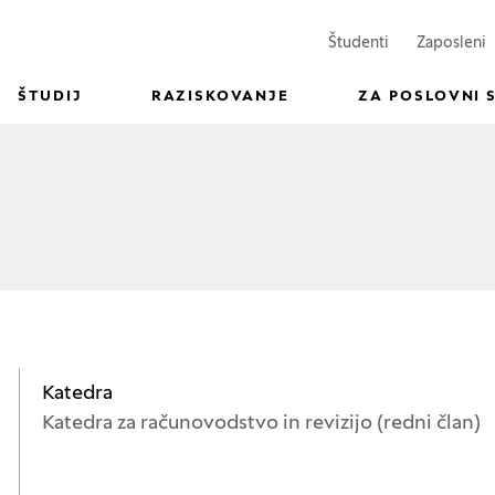
(Odpre se v n
(
Študenti
Zaposleni
ŠTUDIJ
RAZISKOVANJE
ZA POSLOVNI 
Katedra
Katedra za računovodstvo in revizijo (redni član)