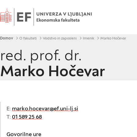
Domov
Drobtinice
Domov
O fakulteti
Vodstvo in zaposleni
Imenik
Marko Hočevar
red. prof. dr.
Marko Hočevar
E:
marko.hocevar@ef.uni-lj.si
T:
01 589 25 68
Govorilne ure