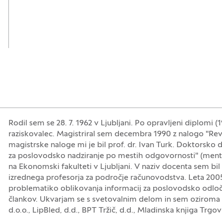
Rodil sem se 28. 7. 1962 v Ljubljani. Po opravljeni diplomi (
raziskovalec. Magistriral sem decembra 1990 z nalogo "Revid
magistrske naloge mi je bil prof. dr. Ivan Turk. Doktorsko
za poslovodsko nadziranje po mestih odgovornosti" (mento
na Ekonomski fakulteti v Ljubljani. V naziv docenta sem bil
izrednega profesorja za področje računovodstva. Leta 200
problematiko oblikovanja informacij za poslovodsko odloča
člankov. Ukvarjam se s svetovalnim delom in sem oziroma s
d.o.o., LipBled, d.d., BPT Tržič, d.d., Mladinska knjiga Trgovi