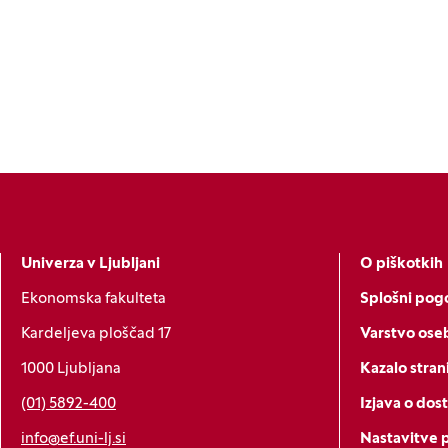
Univerza v Ljubljani
O piškotkih
Ekonomska fakulteta
Splošni pogo
Kardeljeva ploščad 17
Varstvo ose
1000 Ljubljana
Kazalo stran
(01) 5892-400
Izjava o dos
info@ef.uni-lj.si
Nastavitve 