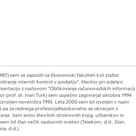
1987) sem se zaposlil na Ekonomski fakulteti kot stažist
iranje internih kontrol v podjetju". Mentor pri izdelavi
 disertacijo z naslovom "Oblikovanje računovodskih informacij
r prof. dr. Ivan Turk) sem uspešno zagovarjal oktobra 1994
 izvoljen novembra 1995. Leta 2000 sem bil izvoljen v naziv
5 pa za rednega profesorjaRaziskovalno se ukvarjam s
nje. Sem avtor številnih strokovnih knjig, učbenikov in
em bil član večih nadzornih svetov (Telekom, d,d., Elan,
na, d.d.).