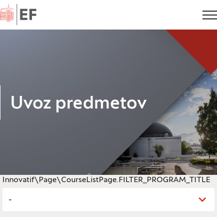
Domov
Uvoz predmetov
Innovatif\Page\CourseListPage.FILTER_PROGRAM_TITLE
-