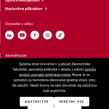
Izjava o dostopnosti
Nastavitve piškotkov
Ostanite v stiku
Linkedin
(Odpre se v novem oknu)
Youtube
(Odpre se v novem oknu)
Facebook
(Odpre se v novem oknu)
Instagram
(Odpre se v novem oknu)
TikTok
(Odpre se v novem oknu)
Akreditacije
Spletna stran Univerze v Ljubljani Ekonomske
fakultete, uporablja piškotke v skladu z našimi
splošni
(Odpre se v novem oknu)
pogoji uporabe spletnega mesta
. Nujne, ki so
potrebni za nemoteno delovanje spletne strani, smo
že naložili. Veseli bomo če nam dovolite, da naložimo
tudi analitične.
© 2026 Univerza v Ljubljani, Ekonomska fakulteta
(Odpre se v novem oknu)
Produkcija:
Innovatif
NASTAVITVE
SPREJMI VSE