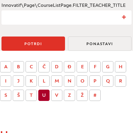
Innovatif\Page\CourseListPage.FILTER_TEACHER_TITLE
Iskanje: Innovatif\Page\CourseListPage.FILTER_TEACHER_T
POTRDI
PONASTAVI
A
B
C
Č
D
Đ
E
F
G
H
I
J
K
L
M
N
O
P
Q
R
S
Š
T
U
V
Z
Ž
#