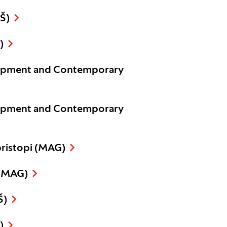
Š)
)
opment and Contemporary
opment and Contemporary
pristopi (MAG)
 (MAG)
Š)
)