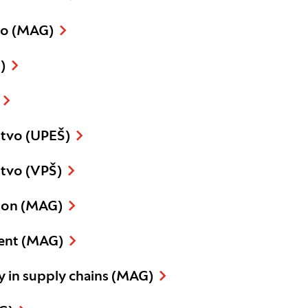
vo (MAG)
)
tvo (UPEŠ)
tvo (VPŠ)
tion (MAG)
ent (MAG)
ty in supply chains (MAG)