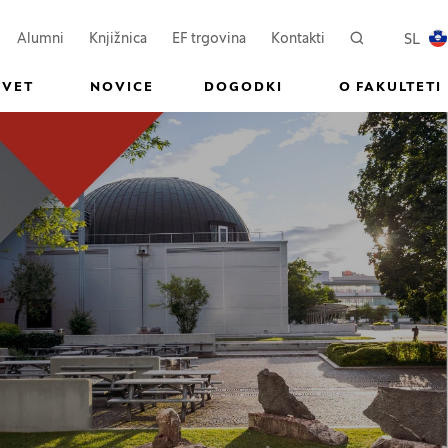
ovem oknu)
Odpre se v novem oknu)
(Odpre se v novem oknu)
SL
Alumni
Knjižnica
EF trgovina
Kontakti
Iskanje
PREKL
SVET
NOVICE
DOGODKI
O FAKULTETI