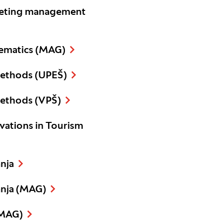
keting management
hematics (MAG)
 Methods (UPEŠ)
 Methods (VPŠ)
vations in Tourism
anja
anja (MAG)
(MAG)