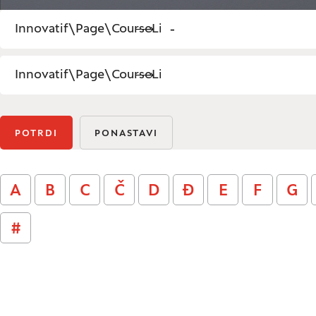
Innovatif\Page\CourseListPage.FILTER_PROGRAM
-
Innovatif\Page\CourseListPage.FILTER_TEACHER_
Iskanje: Innovatif\Page\CourseListPage.FILTER_TE
POTRDI
PONASTAVI
A
B
C
Č
D
Đ
E
F
G
#