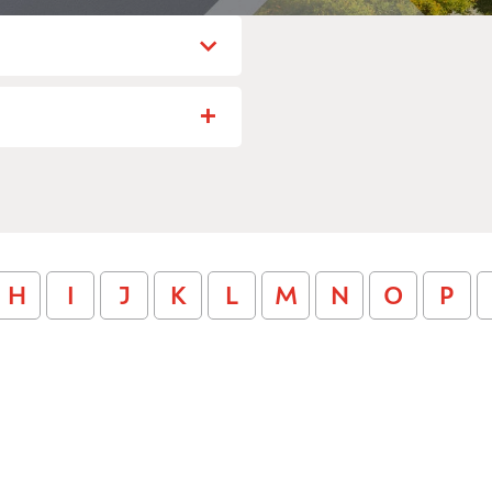
_TITLE
TITLE
ACHER_TITLE
H
I
J
K
L
M
N
O
P