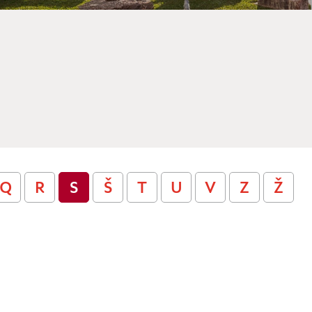
Q
R
S
Š
T
U
V
Z
Ž