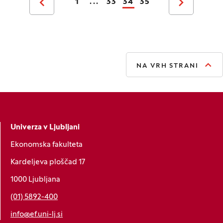
1
...
33
34
35
Prejšnja stran
Naslednja stran
NA VRH STRANI
Univerza v Ljubljani
Ekonomska fakulteta
Kardeljeva ploščad 17
1000 Ljubljana
(01) 5892-400
info@ef.uni-lj.si