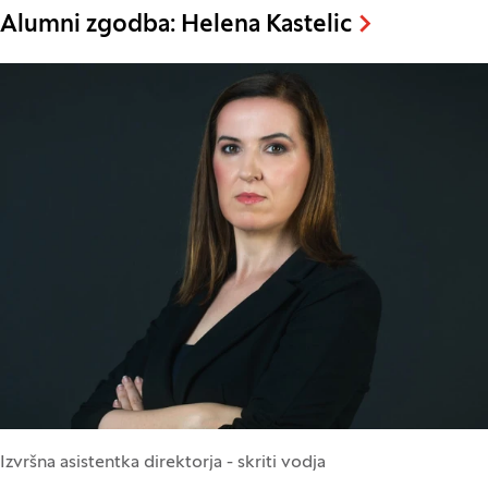
Alumni zgodba: Helena Kastelic
Izvršna asistentka direktorja - skriti vodja