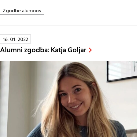
Zgodbe alumnov
Innovatif\Page\NewsListPage.DATE_A11Y:
16. 01. 2022
Alumni zgodba: Katja Goljar