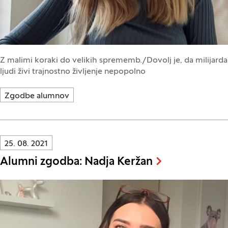
Z malimi koraki do velikih sprememb./Dovolj je, da milijarda
ljudi živi trajnostno življenje nepopolno
Zgodbe alumnov
Innovatif\Page\NewsListPage.DATE_A11Y:
25. 08. 2021
Alumni zgodba: Nadja Keržan