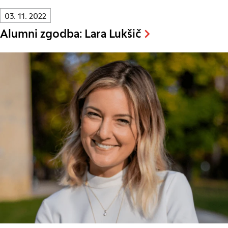
Innovatif\Page\NewsListPage.DATE_A11Y:
03. 11. 2022
Alumni zgodba: Lara Lukšič