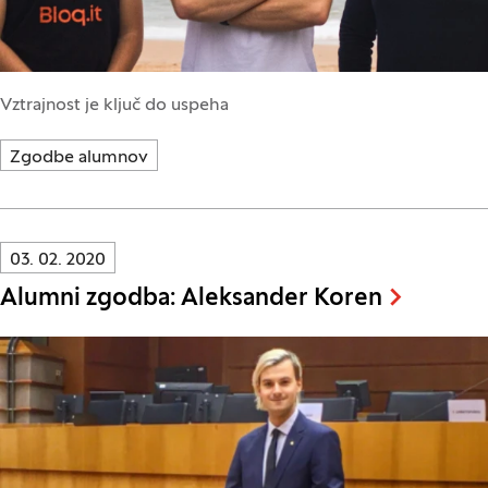
Vztrajnost je ključ do uspeha
Zgodbe alumnov
Innovatif\Page\NewsListPage.DATE_A11Y:
03. 02. 2020
Alumni zgodba: Aleksander Koren