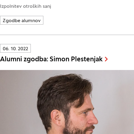
Izpolnitev otroških sanj
Zgodbe alumnov
Innovatif\Page\NewsListPage.DATE_A11Y:
06. 10. 2022
Alumni zgodba: Simon Plestenjak