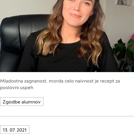
Mladostna zagnanost, morda celo naivnost je recept za
poslovni uspeh
Zgodbe alumnov
Innovatif\Page\NewsListPage.DATE_A11Y:
13. 07. 2021