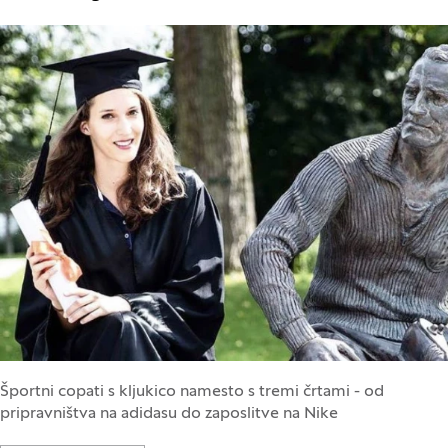
Športni copati s kljukico namesto s tremi črtami - od
pripravništva na adidasu do zaposlitve na Nike