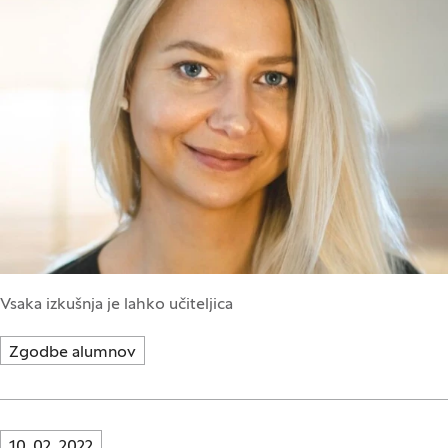
Vsaka izkušnja je lahko učiteljica
Zgodbe alumnov
Innovatif\Page\NewsListPage.DATE_A11Y:
10. 02. 2022