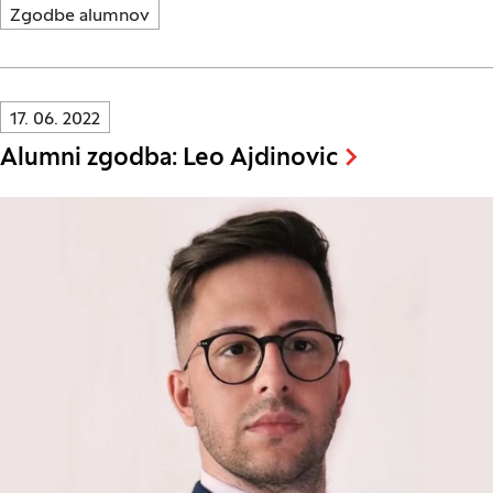
Zgodbe alumnov
Innovatif\Page\NewsListPage.DATE_A11Y:
17. 06. 2022
Alumni zgodba: Leo Ajdinovic