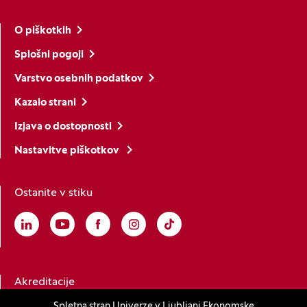
O piškotkih
Splošni pogoji
Varstvo osebnih podatkov
Kazalo strani
Izjava o dostopnosti
Nastavitve piškotkov
Ostanite v stiku
Linkedin
(Odpre se v novem oknu)
Youtube
(Odpre se v novem oknu)
Facebook
(Odpre se v novem oknu)
Instagram
(Odpre se v novem oknu)
TikTok
(Odpre se v novem oknu)
Akreditacije
Spletna stran Univerze v Ljubljani Ekonomske