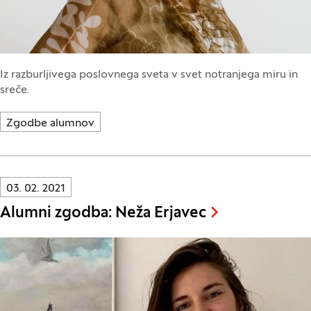
Iz razburljivega poslovnega sveta v svet notranjega miru in
sreče.
Zgodbe alumnov
Innovatif\Page\NewsListPage.DATE_A11Y:
03. 02. 2021
Alumni zgodba: Neža Erjavec