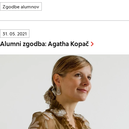
Zgodbe alumnov
Innovatif\Page\NewsListPage.DATE_A11Y:
31. 05. 2021
Alumni zgodba: Agatha Kopač