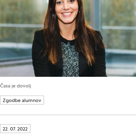
Časa je dovolj
Zgodbe alumnov
Innovatif\Page\NewsListPage.DATE_A11Y:
22. 07. 2022