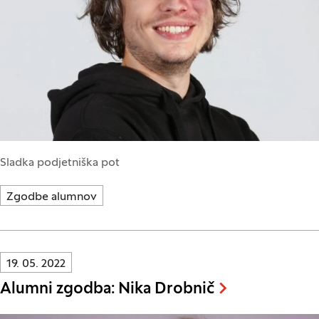
Sladka podjetniška pot
Zgodbe alumnov
Innovatif\Page\NewsListPage.DATE_A11Y:
19. 05. 2022
Alumni zgodba: Nika Drobnič