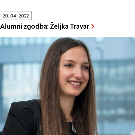
Innovatif\Page\NewsListPage.DATE_A11Y:
20. 04. 2022
Alumni zgodba: Željka Travar