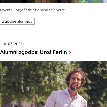
Davki? Dolgočasni? Pomisli še enkrat
Zgodbe alumnov
Innovatif\Page\NewsListPage.DATE_A11Y:
10. 03. 2022
Alumni zgodba: Uroš Ferlin