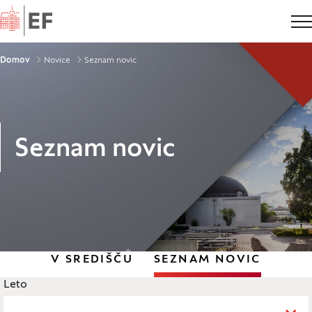
Domov
Drobtinice
Domov
Novice
Seznam novic
Seznam novic
V SREDIŠČU
SEZNAM NOVIC
Legenda
Leto