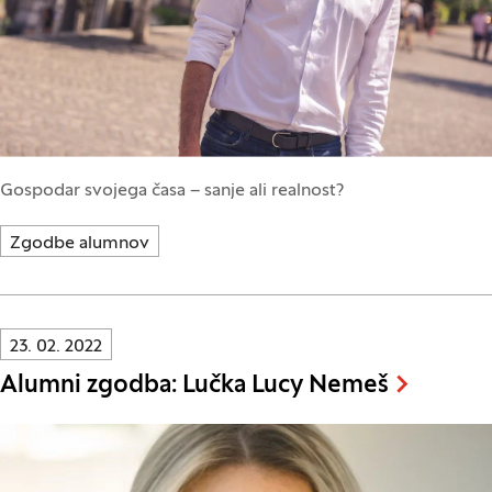
Gospodar svojega časa – sanje ali realnost?
Zgodbe alumnov
Innovatif\Page\NewsListPage.DATE_A11Y:
23. 02. 2022
Alumni zgodba: Lučka Lucy Nemeš