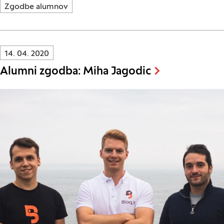
Zgodbe alumnov
Innovatif\Page\NewsListPage.DATE_A11Y:
14. 04. 2020
Alumni zgodba: Miha Jagodic