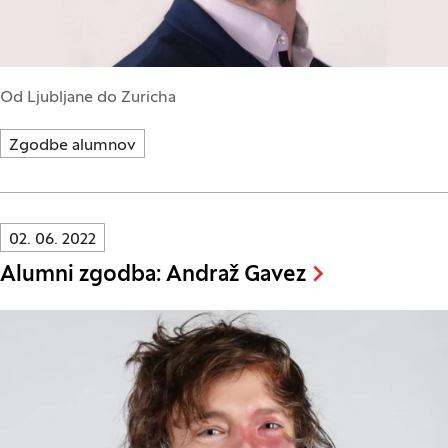
Od Ljubljane do Zuricha
Zgodbe alumnov
Innovatif\Page\NewsListPage.DATE_A11Y:
02. 06. 2022
Alumni zgodba: Andraž Gavez