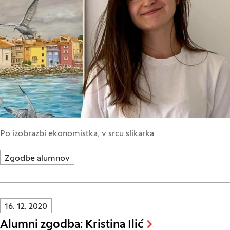
Po izobrazbi ekonomistka, v srcu slikarka
Zgodbe alumnov
Innovatif\Page\NewsListPage.DATE_A11Y:
16. 12. 2020
Alumni zgodba: Kristina Ilić