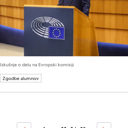
Izkušnje o delu na Evropski komisiji
Zgodbe alumnov
Številčenje