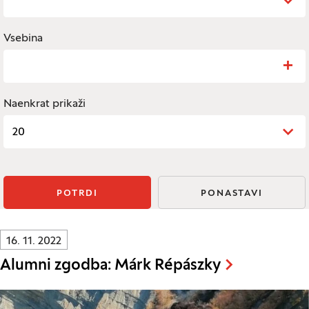
Vsebina
Iskanje: Vsebina
Naenkrat prikaži
20
POTRDI
PONASTAVI
Innovatif\Page\NewsListPage.DATE_A11Y:
16. 11. 2022
Alumni zgodba: Márk Répászky