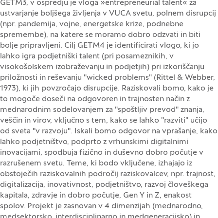
GETM3, v ospredju je vloga »entrepreneurial talent« za
ustvarjanje boljšega življenja v VUCA svetu, polnem disrupcij
(npr. pandemija, vojne, energetske krize, podnebne
spremembe), na katere se moramo dobro odzvati in biti
bolje pripravljeni. Cilj GETM4 je identificirati vlogo, ki jo
lahko igra podjetniški talent (pri posameznikih, v
visokošolskem izobraževanju in podjetjih) pri izkoriščanju
priložnosti in reševanju "wicked problems" (Rittel & Webber,
1973), ki jih povzročajo disrupcije. Raziskovali bomo, kako je
to mogoče doseči na odgovoren in trajnosten način z
mednarodnim sodelovanjem za "spoštljiv prevod" znanja,
veščin in virov, vključno s tem, kako se lahko "razviti" učijo
od sveta "v razvoju". Iskali bomo odgovor na vprašanje, kako
lahko podjetništvo, podprto z vrhunskimi digitalnimi
inovacijami, spodbuja fizično in duševno dobro počutje v
razrušenem svetu. Teme, ki bodo vključene, izhajajo iz
obstoječih raziskovalnih področij raziskovalcev, npr. trajnost,
digitalizacija, inovativnost, podjetništvo, razvoj človeškega
kapitala, zdravje in dobro počutje, Gen Y in Z, enakost
spolov. Projekt je zasnovan v 4 dimenzijah (mednarodno,
medsektorsko, interdisciplinarno in medgeneracijsko) in