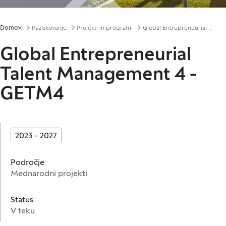
Drobtinice
Domov
Raziskovanje
Projekti in programi
Global Entrepreneurial Talent Management 4 - GETM4
Global Entrepreneurial
Talent Management 4 -
GETM4
2023 - 2027
Področje
Mednarodni projekti
Status
V teku